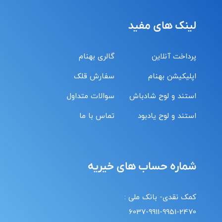
لینک های مفید
پرداخت آنلاین
گالری بهنام
اپلیکیشن بهنام
سفارش قلک
استند و لوح شادباش
سوالات متداول
استند و لوح یادبود
تماس با ما
شماره حساب های خیریه
کمک نقدی- بانک ملی :
6037-9911-9951-2470