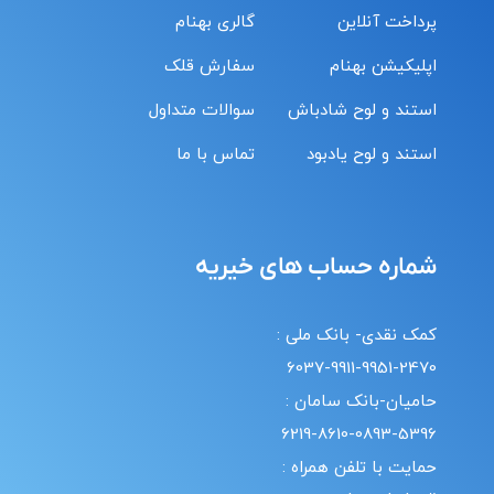
پرداخت آنلاین
گالری بهنام
اپلیکیشن بهنام
سفارش قلک
استند و لوح شادباش
سوالات متداول
استند و لوح یادبود
تماس با ما
شماره حساب های خیریه
کمک نقدی- بانک ملی :
6037-9911-9951-2470
حامیان-بانک سامان :
6219-8610-0893-5396
حمایت با تلفن همراه :