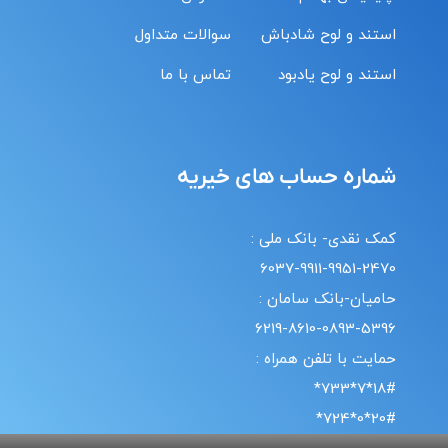
استند و لوح شادباش
سوالات متداول
استند و لوح یادبود
تماس با ما
شماره حساب های خیریه
کمک نقدی- بانک ملی :
6037-9911-9951-2470
حامیان-بانک سامان :
6219-8610-0893-5396
حمایت با تلفن همراه :
18#*7*733*
20#*0*724*