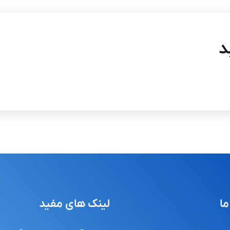
د
ما
لینک های مفید