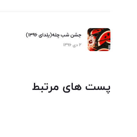
جشن شب چله(یلدای ۱۳۹۶)
۲ دی ۱۳۹۶
پست های مرتبط