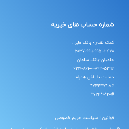
شماره حساب های خیریه
کمک نقدی- بانک ملی :
6037-9911-9951-2470
حامیان-بانک سامان :
6219-8610-0893-5396
حمایت با تلفن همراه :
18#*7*733*
20#*0*724*
قوانین | سیاست حریم خصوصی