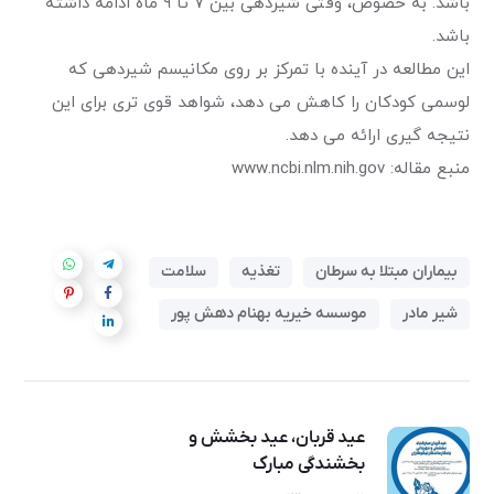
باشد. به خصوص، وقتی شیردهی بین ۷ تا ۹ ماه ادامه داشته
باشد.
این مطالعه در آینده با تمرکز بر روی مکانیسم شیردهی که
لوسمی کودکان را کاهش می دهد، شواهد قوی تری برای این
نتیجه گیری ارائه می دهد.
منبع مقاله: www.ncbi.nlm.nih.gov
بیماران مبتلا به سرطان
تغذیه
سلامت
شیر مادر
موسسه خیریه بهنام دهش پور
عید قربان، عید بخشش و
بخشندگی مبارک