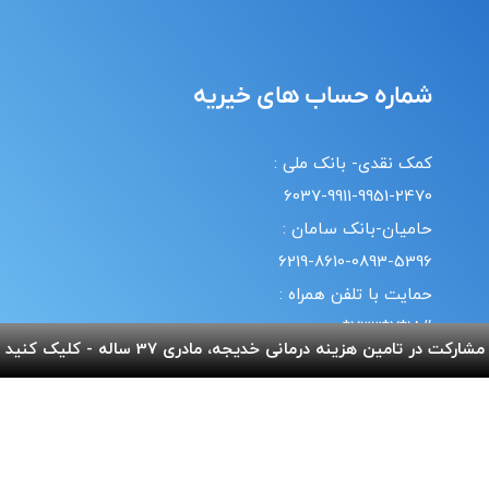
شماره حساب های خیریه
کمک نقدی- بانک ملی :
6037-9911-9951-2470
حامیان-بانک سامان :
6219-8610-0893-5396
حمایت با تلفن همراه :
18#*7*733*
مشارکت در تامین هزینه درمانی خدیجه، مادری 37 ساله - کلیک کنید
20#*0*724*
قوانین | سیاست حریم خصوصی