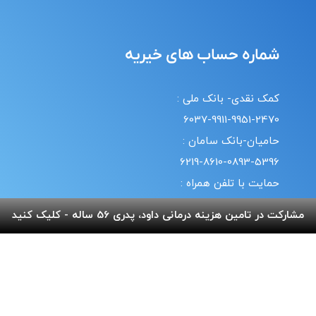
شماره حساب های خیریه
کمک نقدی- بانک ملی :
6037-9911-9951-2470
حامیان-بانک سامان :
6219-8610-0893-5396
حمایت با تلفن همراه :
18#*7*733*
مشارکت در تامین هزینه درمانی داود، پدری 56 ساله - کلیک کنید
20#*0*724*
قوانین | سیاست حریم خصوصی
© طراحی و پشتیبانی سایت واحد انفورماتیک موسسه خیریه