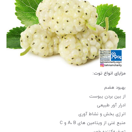
مزایای انواع توت:
بهبود هضم
از بین بردن یبوست
ادرار آور طبیعی
انرژی بخش و نشاط آوری
منبع غنی از ویتامین های A، B و C
تصفیه‌کننده خون