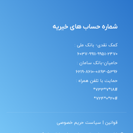
شماره حساب های خیریه
کمک نقدی- بانک ملی :
6037-9911-9951-2470
حامیان-بانک سامان :
6219-8610-0893-5396
حمایت با تلفن همراه :
18#*7*733*
20#*0*724*
قوانین | سیاست حریم خصوصی