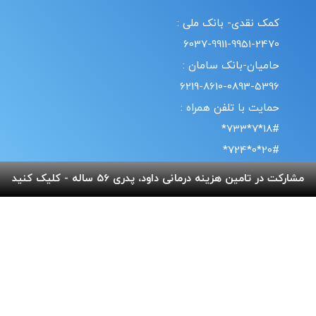
کمک نقدی- بانک ملی :
6037-9911-9951-2470
حامیان-بانک سامان :
6219-8610-0893-5396
حمایت با تلفن همراه :
18#*7*733*
20#*0*724*
مشارکت در تامین هزینه درمانی داود، پدری 56 ساله - کلیک کنید
قوانین | سیاست حریم خصوصی
© طراحی و پشتیبانی سایت واحد انفورماتیک موسسه خیریه
بهنام دهش پور