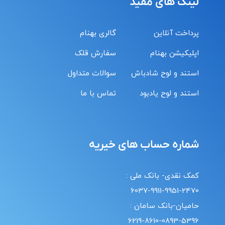
لینک های مفید
پرداخت آنلاین
گالری بهنام
اپلیکیشن بهنام
سفارش قلک
استند و لوح شادباش
سوالات متداول
استند و لوح یادبود
تماس با ما
شماره حساب های خیریه
کمک نقدی- بانک ملی :
6037-9911-9951-2470
حامیان-بانک سامان :
6219-8610-0893-5396