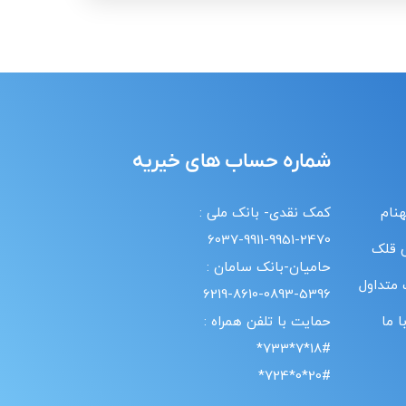
شماره حساب های خیریه
هنام
کمک نقدی- بانک ملی :
6037-9911-9951-2470
 قلک
حامیان-بانک سامان :
 متداول
6219-8610-0893-5396
 ما
حمایت با تلفن همراه :
18#*7*733*
20#*0*724*