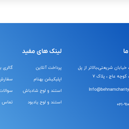
ما
لینک های مفید
 خیابان شریعتی،بالاتر از پل
پرداخت آنلاین
گالری ب
کوچه عاج ، پلاک ۷
اپلیکیشن بهنام
سفارش
Info@behnamcharity.
استند و لوح شادباش
سوالات
استند و لوح یادبود
تماس با
۰۲۱-۹۱