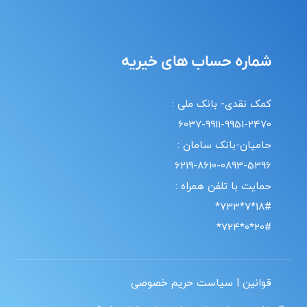
شماره حساب های خیریه
کمک نقدی- بانک ملی :
6037-9911-9951-2470
حامیان-بانک سامان :
6219-8610-0893-5396
حمایت با تلفن همراه :
18#*7*733*
20#*0*724*
قوانین | سیاست حریم خصوصی