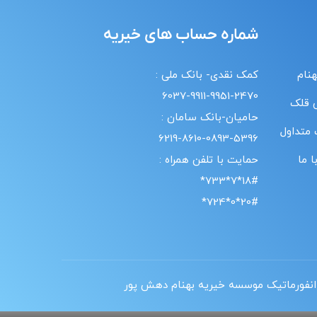
شماره حساب های خیریه
هنام
کمک نقدی- بانک ملی :
6037-9911-9951-2470
 قلک
حامیان-بانک سامان :
 متداول
6219-8610-0893-5396
 ما
حمایت با تلفن همراه :
18#*7*733*
20#*0*724*
انفورماتیک موسسه خیریه بهنام دهش پور