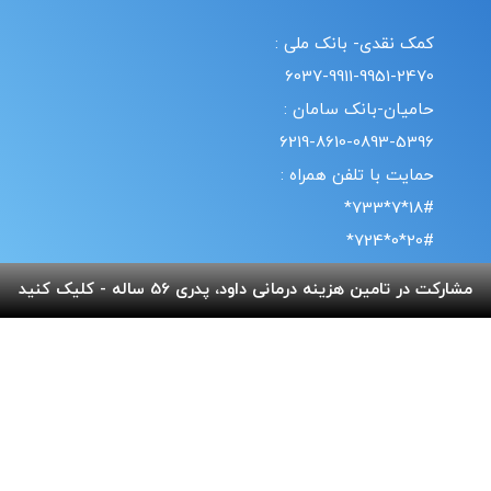
کمک نقدی- بانک ملی :
6037-9911-9951-2470
حامیان-بانک سامان :
6219-8610-0893-5396
حمایت با تلفن همراه :
18#*7*733*
20#*0*724*
مشارکت در تامین هزینه درمانی داود، پدری 56 ساله - کلیک کنید
قوانین | سیاست حریم خصوصی
© طراحی و پشتیبانی سایت واحد انفورماتیک موسسه خیریه
بهنام دهش پور