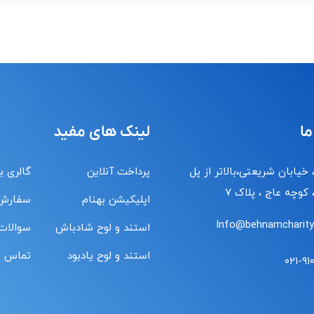
ما
لینک های مفید
 خیابان شریعتی،بالاتر از پل
پرداخت آنلاین
گالری ب
کوچه عاج ، پلاک ۷
اپلیکیشن بهنام
سفارش
Info@behnamcharity.
استند و لوح شادباش
سوالات
استند و لوح یادبود
تماس با
۰۲۱-۹۱