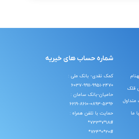
شماره حساب های خیریه
هنام
کمک نقدی- بانک ملی :
6037-9911-9951-2470
 قلک
حامیان-بانک سامان :
 متداول
6219-8610-0893-5396
 ما
حمایت با تلفن همراه :
18#*7*733*
20#*0*724*