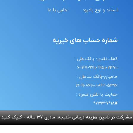
استند و لوح یادبود
تماس با ما
شماره حساب های خیریه
کمک نقدی- بانک ملی :
6037-9911-9951-2470
حامیان-بانک سامان :
6219-8610-0893-5396
حمایت با تلفن همراه :
18#*7*733*
20#*0*724*
مشارکت در تامین هزینه درمانی خدیجه، مادری 37 ساله - کلیک کنید