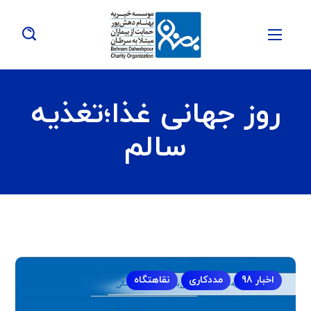
روز جهانی غذا؛تغذیه
سالم
اخبار 98
مددکاری
نقاهتگاه