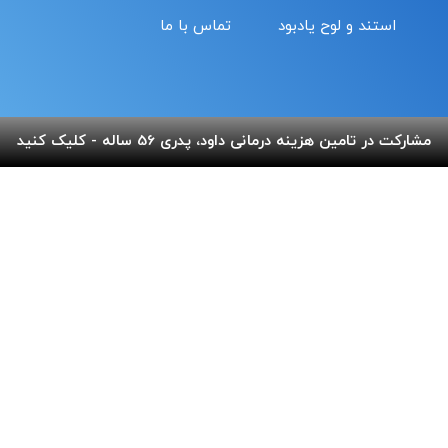
استند و لوح یادبود
تماس با ما
شماره حساب های خیریه
مشارکت در تامین هزینه درمانی داود، پدری 56 ساله - کلیک کنید
کمک نقدی- بانک ملی :
6037-9911-9951-2470
حامیان-بانک سامان :
6219-8610-0893-5396
حمایت با تلفن همراه :
18#*7*733*
20#*0*724*