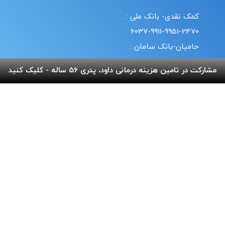
کمک نقدی- بانک ملی :
6037-9911-9951-2470
حامیان-بانک سامان :
6219-8610-0893-5396
مشارکت در تامین هزینه درمانی داود، پدری 56 ساله - کلیک کنید
حمایت با تلفن همراه :
18#*7*733*
20#*0*724*
قوانین | سیاست حریم خصوصی
© طراحی و پشتیبانی سایت واحد انفورماتیک موسسه خیریه
بهنام دهش پور