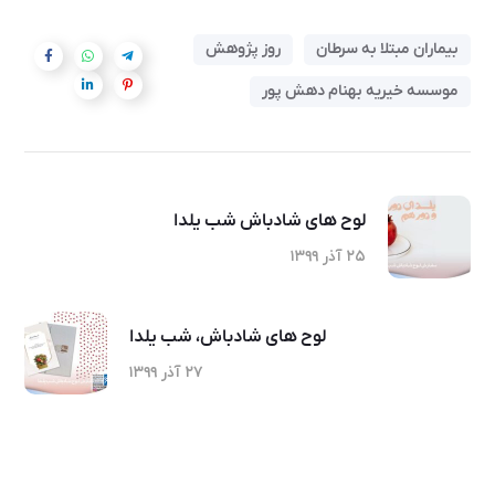
بیماران مبتلا به سرطان
روز پژوهش
موسسه خیریه بهنام دهش پور
لوح های شادباش شب یلدا
۲۵ آذر ۱۳۹۹
لوح های شادباش، شب یلدا
۲۷ آذر ۱۳۹۹