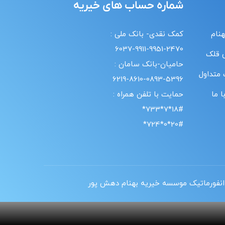
شماره حساب های خیریه
هنام
کمک نقدی- بانک ملی :
6037-9911-9951-2470
 قلک
حامیان-بانک سامان :
 متداول
6219-8610-0893-5396
 ما
حمایت با تلفن همراه :
18#*7*733*
20#*0*724*
انفورماتیک موسسه خیریه بهنام دهش پور