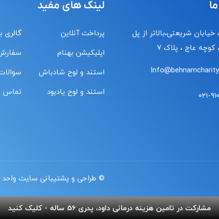
ما
لینک های مفید
 خیابان شریعتی،بالاتر از پل
پرداخت آنلاین
گالری ب
کوچه عاج ، پلاک ۷
اپلیکیشن بهنام
سفارش
Info@behnamcharity.
استند و لوح شادباش
سوالات
استند و لوح یادبود
تماس با
۰۲۱-۹۱
© طراحی و پشتیبانی سایت واحد 
مشارکت در تامین هزینه درمانی داود، پدری 56 ساله - کلیک کنید