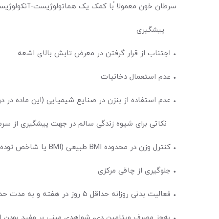
سرطان خون معمولا ًبا کمک یک هماتولوژیست-آنکولوژیس
پیشگیری
• اجتناب از قرار گرفتن در معرض تابش بالای اشعه.
• عدم استعمال دخانیات
• عدم استفاده از بنزن در صنایع شیمیایی (این ماده در دود
نکاتی برای شیوه زندگی سالم در جهت پیشگیری از سرط
• کنترل وزن در محدوده BMI طبیعی (BMI یا شاخص توده بدنی؛ مقیاسی برای اندازه‌گیری میزان تناسب وزن نسبت به قد فرد است.)
• جلوگیری از چاقی مرکزی
• فعالیت بدنی روزانه حداقل ۵ روز در هفته و به مدت حداقل ۳۰ دقیقه
• به‌جز مصرف ویتامین دی، شواهدی مبنی بر مفید بودن اس