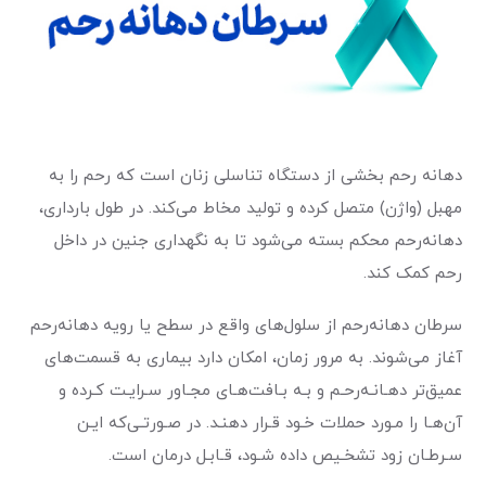
دهانه‌‌ رحم بخشی از دستگاه تناسلی زنان است که رحم را به
مهبل (واژن) متصل کرده و تولید مخاط می‌کند. در طول بارداری،
دهانه‌رحم محکم بسته می‌شود تا به نگهداری جنین در داخل
رحم کمک کند.
سرطان دهانه‌رحم از سلول‌های واقع در سطح یا رویه دهانه‌رحم
آغاز می‌شوند. به مرور زمان، امکان دارد بیماری به قسمت‌های
عمیق‌تر دهـانـه‌رحـم و بـه بـافت‌هـای مجـاور سـرایـت کـرده و
آن‌هـا را مـورد حملات خـود قـرار دهنـد. در صـورتـی‌که ایـن
سـرطـان زود تشخـیص داده شـود، قـابـل درمان است.