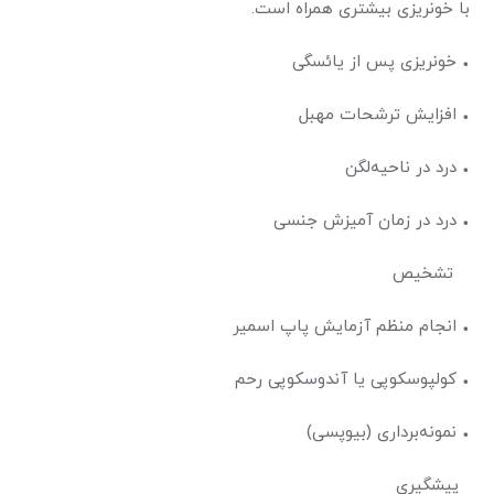
با خونریزی بیشتری همراه است.
• خونریزی پس از یائسگی
• افزایش ترشحات مهبل
• درد در ناحیه‌‌لگن
• درد در زمان آمیزش جنسی
تشخیص
• انجام منظم آزمایش پاپ اسمیر
• کولپوسکوپی یا آندوسکوپی رحم
• نمونه‌برداری (بیوپسی)
پیشگیری