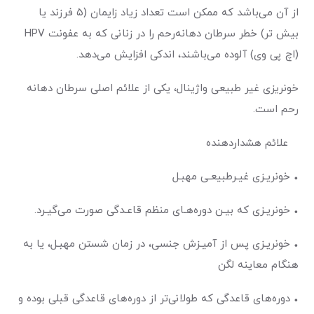
از آن می‌باشد که ممکن است تعداد زیاد زایمان (۵ فرزند یا
بیش تر) خطر سرطان دهانه‌رحم را در زنانی که به عفونت HPV
(اچ پی وی) آلوده می‌باشند، اندکی افزایش می‌دهد.
خونریزی غیر طبیعی واژینال، یکی از علائم اصلی سرطان دهانه
رحم است.
علائم هشداردهنده
• خونریـزی غیـرطبیعـی مهبـل
• خونریـزی که بیـن دوره‌هـای منظم قاعـدگی صورت می‌گیـرد.
• خونریـزی پس از آمیـزش جنسی، در زمان شستن مهبـل، یا به
هنگام معاینه لگن
• دوره‌های قاعدگی که طولانی‌تر از دوره‌های قاعدگی قبلی بوده و