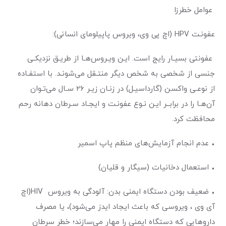
عوامل خطرزا
عفونـت HPV (اچ پی وی، ویروس پاپیلومای انسانی):
عفونتی بسیـار رایج است. ایـن ویـروس‌هـا از طریـق نزدیکـی
جنسی از شخصی به شخص دیگر منتـقل می‌شونـد. با استفـاده
از نوعـی واکسـن (گارداسیـل) در زنـان زیـر ۲۶ سـال می‌تـوان
آن‌هـا را در برابــر ایـن نـوع عفونـت و ایجـاد سـرطان دهانه رحم
محافظت کرد.
• عدم انجام آزمایش‌های منظم پاپ اسمیر
• استعمال دخانیات (سیگار و قلیان)
• ضعیف بودن دستگاه ایمنی بدن: آلودگی به ویروس HIV(اچ
آی وی ، ویروسی که باعث ایجاد ایدز می‌شود)، یا مصرف
دارو‌هایی که دستگاه ایمنی را مهار می‌سازند؛ خطر سرطان