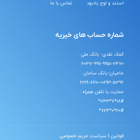
استند و لوح یادبود
تماس با ما
شماره حساب های خیریه
کمک نقدی- بانک ملی :
6037-9911-9951-2470
حامیان-بانک سامان :
6219-8610-0893-5396
حمایت با تلفن همراه :
18#*7*733*
20#*0*724*
قوانین | سیاست حریم خصوصی