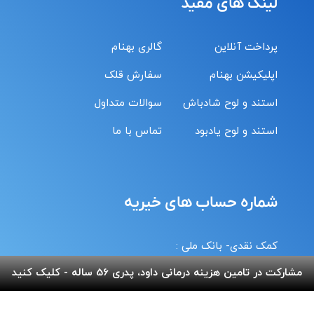
لینک های مفید
پرداخت آنلاین
گالری بهنام
اپلیکیشن بهنام
سفارش قلک
استند و لوح شادباش
سوالات متداول
استند و لوح یادبود
تماس با ما
شماره حساب های خیریه
کمک نقدی- بانک ملی :
6037-9911-9951-2470
مشارکت در تامین هزینه درمانی داود، پدری 56 ساله - کلیک کنید
حامیان-بانک سامان :
6219-8610-0893-5396