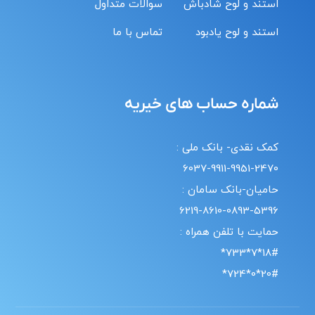
استند و لوح شادباش
سوالات متداول
استند و لوح یادبود
تماس با ما
شماره حساب های خیریه
کمک نقدی- بانک ملی :
6037-9911-9951-2470
حامیان-بانک سامان :
6219-8610-0893-5396
حمایت با تلفن همراه :
18#*7*733*
20#*0*724*