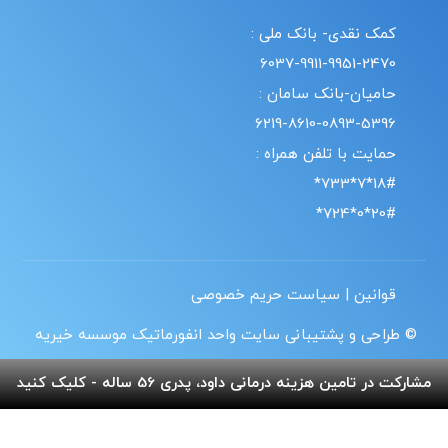
کمک نقدی- بانک ملی :
6037-9911-9951-2470
حامیان-بانک سامان :
6219-8610-0893-5396
حمایت با تلفن همراه :
18#*7*733*
20#*0*724*
قوانین | سیاست حریم خصوصی
© طراحی و پشتیبانی سایت واحد انفورماتیک موسسه خیریه
بهنام دهش پور
مشارکت در تامین هزینه درمانی داود، پدری 56 ساله - کلیک کنید