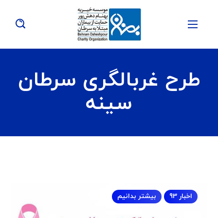
طرح غربالگری سرطان
سینه
اخبار 93
بیشتر بدانیم