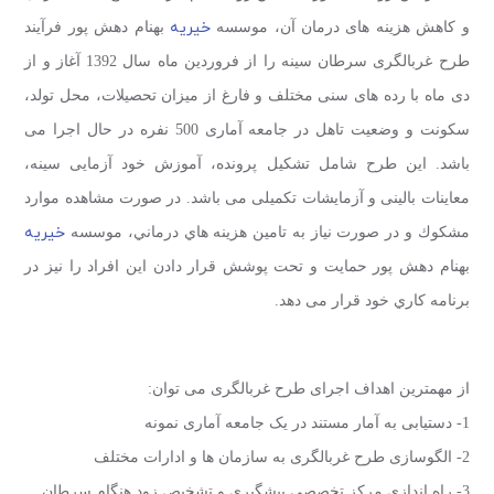
خیریه
و کاهش هزینه های درمان آن، موسسه
بهنام دهش پور فرآیند
طرح غربالگری سرطان سینه را از فروردین ماه سال 1392 آغاز و از
دی ماه با رده های سنی مختلف و فارغ از میزان تحصیلات، محل تولد،
سکونت و وضعیت تاهل در جامعه آماری 500 نفره در حال اجرا می
باشد. این طرح شامل تشکیل پرونده، آموزش خود آزمایی سینه،
معاینات بالینی و آزمایشات تکمیلی می باشد. در صورت مشاهده موارد
خیریه
مشكوك و در صورت نیاز به تامين هزينه هاي درماني، موسسه
بهنام دهش پور حمايت و تحت پوشش قرار دادن اين افراد را نيز در
برنامه كاري خود قرار می دهد.
از مهمترین اهداف اجرای طرح غربالگری می توان:
1- دستیابی به آمار مستند در یک جامعه آماری نمونه
2- الگوسازی طرح غربالگری به سازمان ها و ادارات مختلف
3- راه اندازی مرکز تخصصی پیشگیری و تشخیص زود هنگام سرطان