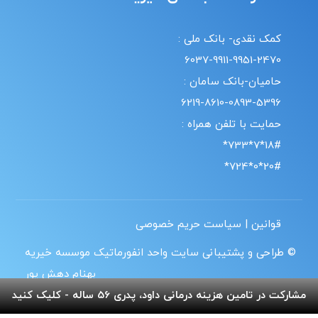
کمک نقدی- بانک ملی :
6037-9911-9951-2470
حامیان-بانک سامان :
6219-8610-0893-5396
حمایت با تلفن همراه :
18#*7*733*
20#*0*724*
قوانین | سیاست حریم خصوصی
© طراحی و پشتیبانی سایت واحد انفورماتیک موسسه خیریه
بهنام دهش پور
مشارکت در تامین هزینه درمانی داود، پدری 56 ساله - کلیک کنید