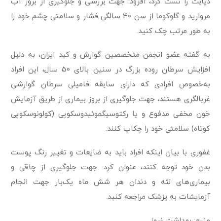
دیابت را تست کرد، افزود: جهت بررسی و جلوگیری از بروز آب
مروارید و گلوکوما از سن 40 سالگی فشار و سلامتی چشم خود را
به طور مرتب چک کنید.
به گفته عضو انجمن متخصصین گوارش و کبد ایران، به دلیل
افزایش سرطان روده بزرگ در سنین بالای 50 سال، این افراد
به‌خصوص افرادی که دارای سابقه فامیلی سرطان گوارشی
غربالگری هستند، جهت جلوگیری از بروز بیماری از طریق آزمایش
خون مخفی مدفوع و یا رکتوسیگموئیدوسکوپی (کولونوسکوپی
کوتاه) سلامتی خود را چکاپ کنند.
غفوری با بیان اینکه افراد باید به ضایعات و تغییر رنگ پوست
بدن خود توجه کنند، عنوان کرد: جهت جلوگیری از چاقی و
بیماری‌های لثه و دندان هر شش ماه یک‌بار جهت انجام
آزمایشات به پزشک مراجعه کنید.
منبع: بهداشت نیوز