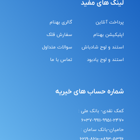
لینک های مفید
پرداخت آنلاین
گالری بهنام
اپلیکیشن بهنام
سفارش قلک
استند و لوح شادباش
سوالات متداول
استند و لوح یادبود
تماس با ما
شماره حساب های خیریه
کمک نقدی- بانک ملی :
6037-9911-9951-2470
حامیان-بانک سامان :
6219-8610-0893-5396