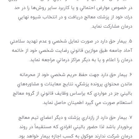
در خصوص عوارض احتمالي و يا كاربرد ساير روش‌ها را در حد
درك خود از پزشك معالج دريافت و در انتخاب شيوه نهايي
درمان مشاركت نمايد.
۵. بيمار حق دارد در صورت تمايل شخصي و عدم تهديد سلامتي
آحاد جامعه طبق موازين قانوني رضايت شخصي خود از خاتمه
درمان را اعلام و يا به ديگر مراكز درماني مراجعه نمايد.
۶. بيمار حق دارد جهت حفظ حريم شخصي خود از محرمانه
ماندن محتواي پرونده پزشكي، نتايج معاينات و مشاوره‌هاي
باليني جز در مواردي كه براساس وظايف قانوني از گروه معالج
استعلام صورت مي گيرد اطمينان حاصل نمايد.
۷. بيمار حق دارد از رازداري پزشك و ديگر اعضاي تيم معالج
برخوردار باشد لذا حضور باليني افرادي كه مستقيماً در روند
درمان شركت ندارند موكول به كسب اجازه بيمار خواهد بود.