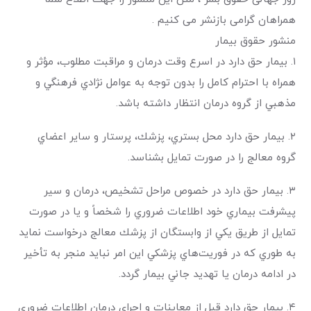
همراهان گرامی بازنشر می کنیم .
منشور حقوق بیمار
۱. بيمار حق دارد در اسرع وقت درمان و مراقبت مطلوب، مؤثر و
همراه با احترام كامل را بدون توجه به عوامل نژادي فرهنگي و
مذهبي از گروه درمان انتظار داشته باشد.
۲. بيمار حق دارد محل بستري، پزشك، پرستار و ساير اعضاي
گروه معالج را در صورت تمايل بشناسد.
۳. بيمار حق دارد در خصوص مراحل تشخيص، درمان و سير
پيشرفت بيماري خود اطلاعات ضروري را شخصاً و يا در صورت
تمايل از طريق يكي از وابستگان از پزشك معالج درخواست نمايد
به طوري كه در فوريت‌هاي پزشكي اين امر نبايد منجر به تأخير
در ادامه درمان يا تهديد جاني بيمار گردد.
۴. بيمار حق دارد قبل از معاينات و اجراي درمان اطلاعات ضروري