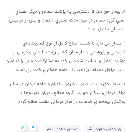
۸. بيمار حق دارد از دسترسي به پزشك معالج و ديگر اعضاي
اصلي گروه معالج در طول مدت بستري، انتقال و پس از ترخيص
اطمينان حاصل نمايد.
۹. بيمار حق دارد با كسب اطلاع كامل از نوع فعاليت‌هاي
آموزشي و پژوهشي بيمارستان كه بر روند سلامتي و درمان او
مؤثرند تمايل و رضايت شخصي خود به مشاركت درماني را اعلام و
يا در مراحل مختلف پژوهش از ادامه همكاري خودداري نمايد.
۱۰. بيمار حق دارد در صورت ضرورت اعزام و ادامه درمان در ساير
مراكز درماني، قبلاً از مهارت گروه معالج، ميزان تعرفه‌ها و
پوشش‌ بيمه‌هاي خدمات در مركز درماني مقصد مطلع گردد.
روز جهانی حقوق بشر
منشور حقوق بیمار