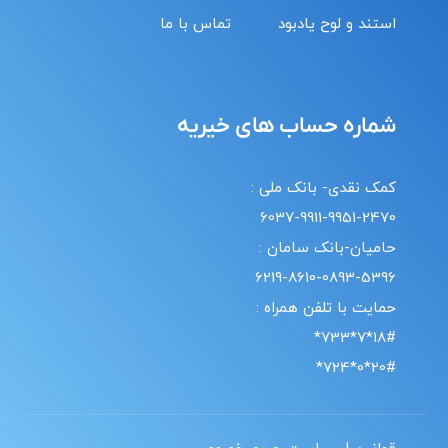
استند و لوح یادبود
تماس با ما
شماره حساب های خیریه
کمک نقدی- بانک ملی :
6037-9911-9951-2470
حامیان-بانک سامان :
6219-8610-0893-5396
حمایت با تلفن همراه :
18#*7*733*
20#*0*724*