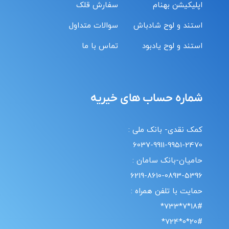
اپلیکیشن بهنام
سفارش قلک
استند و لوح شادباش
سوالات متداول
استند و لوح یادبود
تماس با ما
شماره حساب های خیریه
کمک نقدی- بانک ملی :
6037-9911-9951-2470
حامیان-بانک سامان :
6219-8610-0893-5396
حمایت با تلفن همراه :
18#*7*733*
20#*0*724*