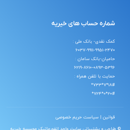
شماره حساب های خیریه
کمک نقدی- بانک ملی :
6037-9911-9951-2470
حامیان-بانک سامان :
6219-8610-0893-5396
حمایت با تلفن همراه :
18#*7*733*
20#*0*724*
قوانین | سیاست حریم خصوصی
© طراحی و پشتیبانی سایت واحد انفورماتیک موسسه خیریه