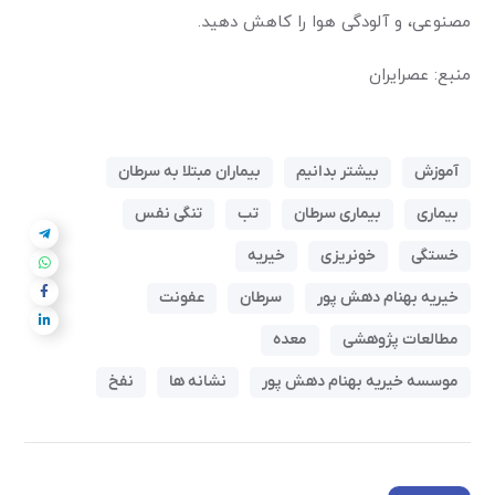
مصنوعی، و آلودگی هوا را کاهش دهید.
منبع: عصرایران
آموزش
بیشتر بدانیم
بیماران مبتلا به سرطان
بیماری
بیماری سرطان
تب
تنگی نفس
خستگی
خونریزی
خیریه
خیریه بهنام دهش پور
سرطان
عفونت
مطالعات پژوهشی
معده
موسسه خیریه بهنام دهش پور
نشانه ها
نفخ