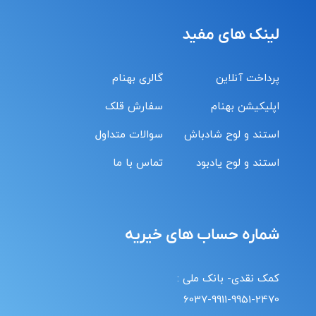
لینک های مفید
پرداخت آنلاین
گالری بهنام
اپلیکیشن بهنام
سفارش قلک
استند و لوح شادباش
سوالات متداول
استند و لوح یادبود
تماس با ما
شماره حساب های خیریه
کمک نقدی- بانک ملی :
6037-9911-9951-2470