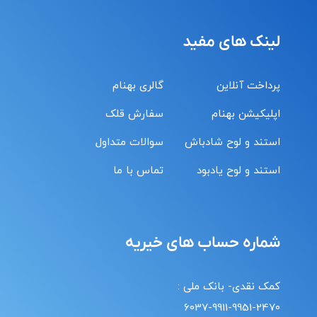
لینک های مفید
پرداخت آنلاین
گالری بهنام
اپلیکیشن بهنام
سفارش قلک
استند و لوح شادباش
سوالات متداول
استند و لوح یادبود
تماس با ما
شماره حساب های خیریه
کمک نقدی- بانک ملی :
6037-9911-9951-2470