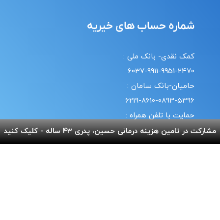
شماره حساب های خیریه
کمک نقدی- بانک ملی :
6037-9911-9951-2470
حامیان-بانک سامان :
6219-8610-0893-5396
حمایت با تلفن همراه :
18#*7*733*
مشارکت در تامین هزینه درمانی حسین، پدری 43 ساله - کلیک کنید
20#*0*724*
قوانین | سیاست حریم خصوصی
© طراحی و پشتیبانی سایت واحد انفورماتیک موسسه خیریه
بهنام دهش پور