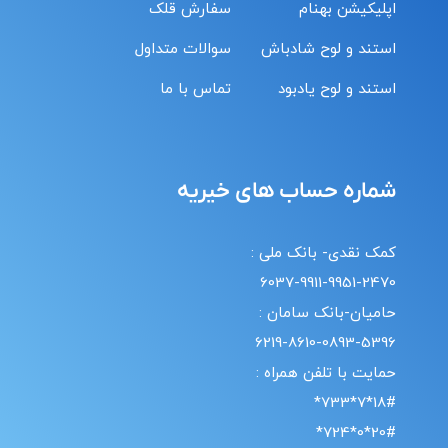
اپلیکیشن بهنام
سفارش قلک
استند و لوح شادباش
سوالات متداول
استند و لوح یادبود
تماس با ما
شماره حساب های خیریه
کمک نقدی- بانک ملی :
6037-9911-9951-2470
حامیان-بانک سامان :
6219-8610-0893-5396
حمایت با تلفن همراه :
18#*7*733*
20#*0*724*