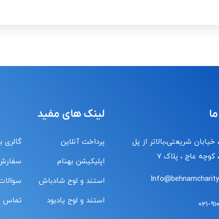
ما
لینک های مفید
 خیابان شریعتی،بالاتر از پل
پرداخت آنلاین
گالری ب
کوچه عاج ، پلاک ۷
اپلیکیشن بهنام
سفارش
Info@behnamcharity.
استند و لوح شادباش
سوالات
استند و لوح یادبود
تماس با
۰۲۱-۹۱