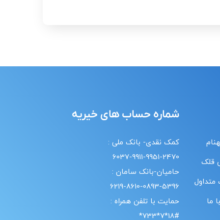
شماره حساب های خیریه
هنام
کمک نقدی- بانک ملی :
6037-9911-9951-2470
 قلک
حامیان-بانک سامان :
 متداول
6219-8610-0893-5396
 ما
حمایت با تلفن همراه :
18#*7*733*