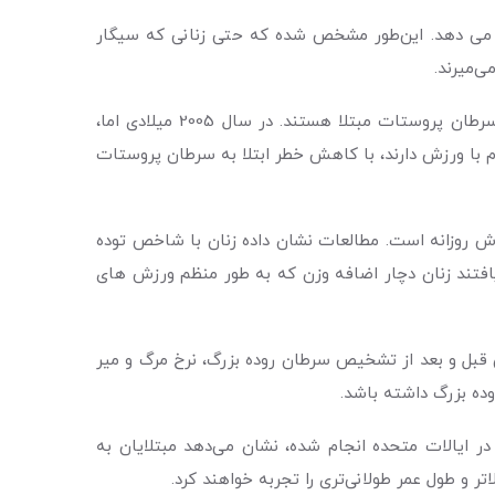
ه، فعالیت بدنی خطر ابتلا به سرطان ریه در حال پیشرفت را تا 20 درصد کاهش می دهد. این‌طور مشخص شده که حتی زنانی که سیگار
‌‌میرند.
بنیاد ملی سرطان پروستات در آمریکا تخمین می‌زند که حدود 3 میلیون مرد در این کشور در حال حاضر به سرطان پروستات مبتلا هستند. در سال 2005 میلادی اما،
 که نشان می داد مردان مسن تر بالای 65 سال که زندگی با نشاط توام با ورزش دارند، با کاهش خطر ابتلا به سرطان پروستات
 ورزش روزانه است. مطالعات نشان داده زنان با شاخص توده
افتند زنان دچار اضافه وزن که به‌ طور منظم ورزش ‌های
سیده، نشان می‌دهد فعالیت فیزیکی قبل و بعد از تشخیص سرطان روده بزرگ، نرخ مرگ و میر
یک مطالعه که در سال 2011 توسط موسسه ملی سرطان در ایالات متحده انجام شده، نشان می‌دهد مبتلایان به
ر و طول عمر طولانی‌تری را تجربه خواهند کرد.