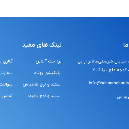
ما
لینک های مفید
 خیابان شریعتی،بالاتر از پل
پرداخت آنلاین
گالری ب
کوچه عاج ، پلاک ۷
اپلیکیشن بهنام
سفارش
Info@behnamcharity.
استند و لوح شادباش
سوالات
استند و لوح یادبود
تماس با
۰۲۱-۹۱