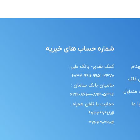
شماره حساب های خیریه
هنام
کمک نقدی- بانک ملی :
6037-9911-9951-2470
 قلک
حامیان-بانک سامان :
 متداول
6219-8610-0893-5396
 ما
حمایت با تلفن همراه :
18#*7*733*
20#*0*724*