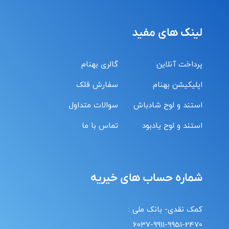
لینک های مفید
پرداخت آنلاین
گالری بهنام
اپلیکیشن بهنام
سفارش قلک
استند و لوح شادباش
سوالات متداول
استند و لوح یادبود
تماس با ما
شماره حساب های خیریه
کمک نقدی- بانک ملی :
6037-9911-9951-2470