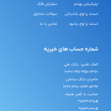
اپلیکیشن بهنام
سفارش قلک
استند و لوح شادباش
سوالات متداول
استند و لوح یادبود
تماس با ما
شماره حساب های خیریه
کمک نقدی- بانک ملی :
6037-9911-9951-2470
حامیان-بانک سامان :
6219-8610-0893-5396
حمایت با تلفن همراه :
18#*7*733*
20#*0*724*