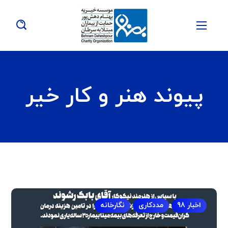
پیوند هنر و کار خیر
اخبار 98
مددکاری
نگارخانه