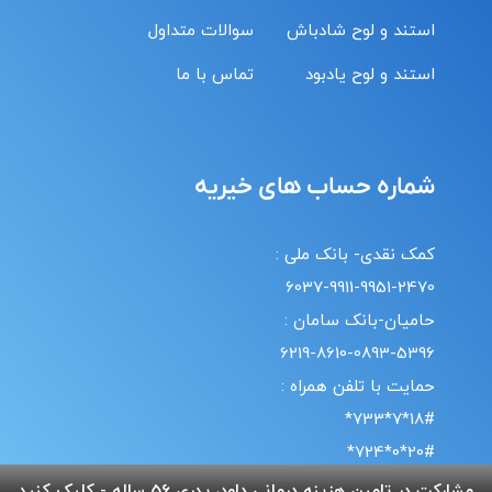
استند و لوح شادباش
سوالات متداول
استند و لوح یادبود
تماس با ما
شماره حساب های خیریه
کمک نقدی- بانک ملی :
6037-9911-9951-2470
حامیان-بانک سامان :
6219-8610-0893-5396
حمایت با تلفن همراه :
18#*7*733*
20#*0*724*
مشارکت در تامین هزینه درمانی داود، پدری 56 ساله - کلیک کنید