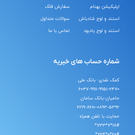
اپلیکیشن بهنام
سفارش قلک
استند و لوح شادباش
سوالات متداول
استند و لوح یادبود
تماس با ما
شماره حساب های خیریه
کمک نقدی- بانک ملی :
6037-9911-9951-2470
حامیان-بانک سامان :
6219-8610-0893-5396
حمایت با تلفن همراه :
18#*7*733*
20#*0*724*