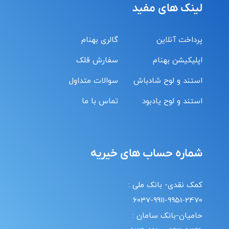
لینک های مفید
پرداخت آنلاین
گالری بهنام
اپلیکیشن بهنام
سفارش قلک
استند و لوح شادباش
سوالات متداول
استند و لوح یادبود
تماس با ما
شماره حساب های خیریه
کمک نقدی- بانک ملی :
6037-9911-9951-2470
حامیان-بانک سامان :