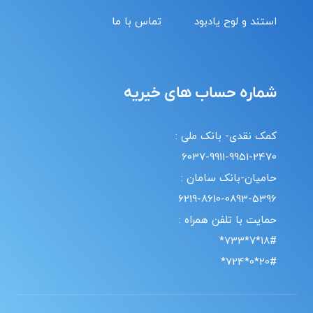
استند و لوح یادبود
تماس با ما
شماره حساب های خیریه
کمک نقدی- بانک ملی :
6037-9911-9951-2470
حامیان-بانک سامان :
6219-8610-0893-5396
حمایت با تلفن همراه :
18#*7*733*
20#*0*724*