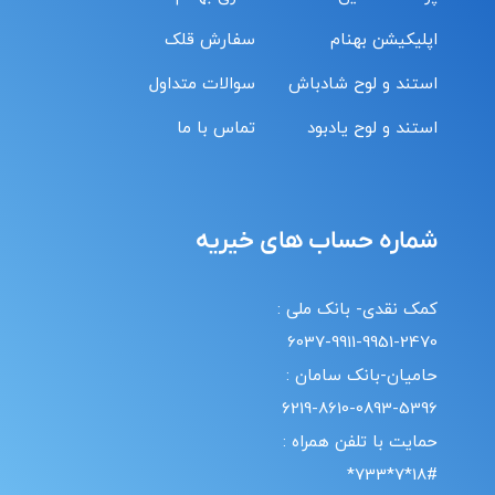
اپلیکیشن بهنام
سفارش قلک
استند و لوح شادباش
سوالات متداول
استند و لوح یادبود
تماس با ما
شماره حساب های خیریه
کمک نقدی- بانک ملی :
6037-9911-9951-2470
حامیان-بانک سامان :
6219-8610-0893-5396
حمایت با تلفن همراه :
18#*7*733*