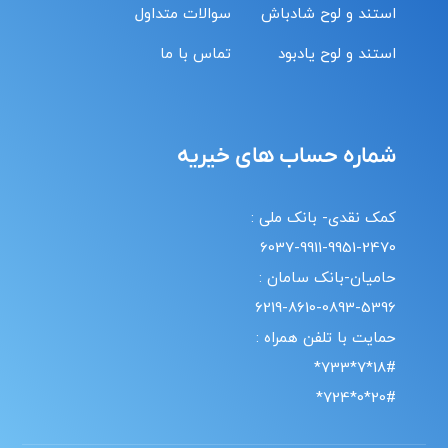
استند و لوح شادباش
سوالات متداول
استند و لوح یادبود
تماس با ما
شماره حساب های خیریه
کمک نقدی- بانک ملی :
6037-9911-9951-2470
حامیان-بانک سامان :
6219-8610-0893-5396
حمایت با تلفن همراه :
18#*7*733*
20#*0*724*