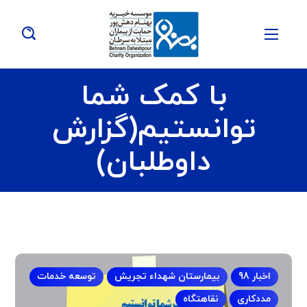
با کمک شما
توانستیم(گزارش
داوطلبان)
اخبار 98
بیمارستان شهداء تجریش
توسعه خدمات
مددکاری
نقاهتگاه