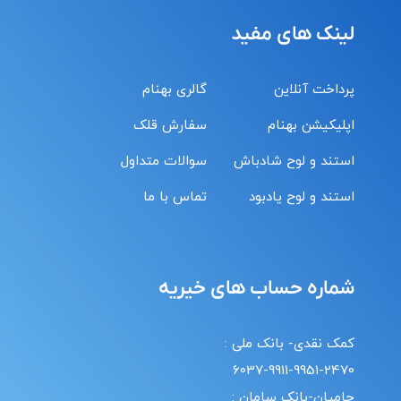
لینک های مفید
پرداخت آنلاین
گالری بهنام
اپلیکیشن بهنام
سفارش قلک
استند و لوح شادباش
سوالات متداول
استند و لوح یادبود
تماس با ما
شماره حساب های خیریه
کمک نقدی- بانک ملی :
6037-9911-9951-2470
حامیان-بانک سامان :