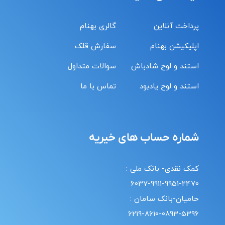
پرداخت آنلاین
گالری بهنام
اپلیکیشن بهنام
سفارش قلک
استند و لوح شادباش
سوالات متداول
استند و لوح یادبود
تماس با ما
شماره حساب های خیریه
کمک نقدی- بانک ملی :
6037-9911-9951-2470
حامیان-بانک سامان :
6219-8610-0893-5396