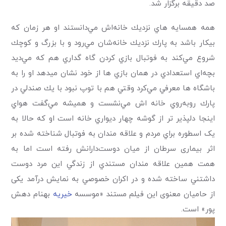
صد دقیقه برگزار شد.
همه همسايه هاي نزديك خانه‌اش مي‌دانستند او هر زمان كه
بيكار باشد به پارك نزديك خانه‌شان مي‌رود و با بزرگ و كوچك
شروع مي‌كند به فوتبال بازي كردن گاه گداري هم كه مي‌ديد
بچه‌اي استعدادي در همان بازي ها از خود نشان میدهد او را به
باشگاه ها معرفي مي‌كرد وقتي هم با توپ نبود با يك صندلي در
پارك روبه‌روي خانه اش مي‌نشست و هميشه مي‌گفت هواي
اينجا دلپذير تر از گوشه چهار ديواري خانه است او كه حالا به
یک اسطوره براي مردم و علاقه مندان به فوتبال شناخته شده بر
اثر بیماری سرطان از ميان دوست‌دارانش رفته است اما به
همت همين علاقه مندان مستندي از زندگي اين مرد دوست
داشتني ساخته شده و در اكران خصوصي به نمايش در‌آمد یکی
از حامیان معنوی این فیلم مستند «موسسه
خیریه
بهنام دهش
پور» است.