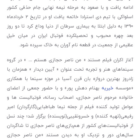
ادامه یافت و با صعود به مرحله نیمه نهایی جام حذفی کشور
اسلواکی با تیم دی استرادا خاتمه یافت او در تاریخ 2 خردادماه
1390 به دلیل ابتلا به بیماری سرطان از دنیا وداع کرد تا دو روز
بعد چهره محبوب و تحصیلکرده فوتبال ایران در میان خیل
عظیمی از جمعیت در قطعه نام آوران به خاک سپرده شود.
آغاز اکران فیلم مستند « من ناصر حجازی هستم … » در گروه
سینماهای هنر و تجربه تحت عنوان « آیین دیدار » همزمان با
زادروز بهترین دروازه بان قرن آسیا در موزه سینما با همکاری
«موسسه
خیریه
بهنام دهش پور» و با حضور جمعی از اعضای
خانواده مرحوم ناصر حجازی، اصحاب رسانه، فوتبالیست ها و
عوامل تولید کننده فیلم از جمله نیما طباطبایی(گارگردان) امیر
رفیعی(تهیه کننده) و خسرونقیبی(نویسنده) برگزار شد؛ چند نسل
از فوتبالیست‌های کشور از هم‌بازی‌های ناصر حجازی تا شاگردان
سال‌های دور و نزدیک او به دیدن مستند «من ناصر حجازی