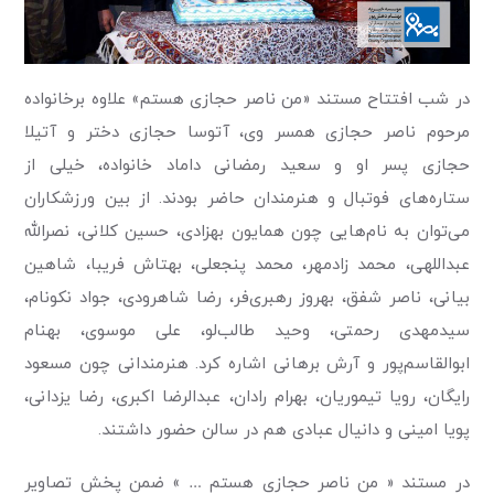
در شب افتتاح مستند «من ناصر حجازی هستم» علاوه برخانواده
مرحوم ناصر حجازی همسر وی، آتوسا حجازی دختر و آتیلا
حجازی پسر او و سعید رمضانی داماد خانواده، خیلی از
ستاره‌های فوتبال و هنرمندان حاضر بودند. از بین ورزشکاران
می‌توان به نام‌هایی چون همایون بهزادی، حسین کلانی، نصرالله
عبداللهی، محمد زادمهر، محمد پنجعلی، بهتاش فریبا، شاهین
بیانی، ناصر شفق، بهروز رهبری‌فر، رضا شاهرودی، جواد نکونام،
سیدمهدی رحمتی، وحید طالب‌لو، علی موسوی، بهنام
ابوالقاسم‌پور و آرش برهانی اشاره کرد. هنرمندانی چون مسعود
رایگان، رویا تیموریان، بهرام رادان، عبدالرضا اکبری، رضا یزدانی،
پویا امینی و دانیال عبادی هم در سالن حضور داشتند.
در مستند « من ناصر حجازی هستم … » ضمن پخش تصاویر