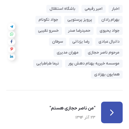
اخبار
امیر رفیعی
باشگاه استقلال
بهرام رادان
پرویز پرستویی
جواد نکونام
جواد یحیوی
حمیدرضا صدر
خسرو نقیبی
دانیال عبادی
رضا یزدانی
سرطان
مرحوم ناصر حجازی
مهران مدیری
موسسه خیریه بهنام دهش پور
نیما طباطبایی
همایون بهزادی
"من ناصر حجازی هستم"
۲۳ آذر ۱۳۹۴