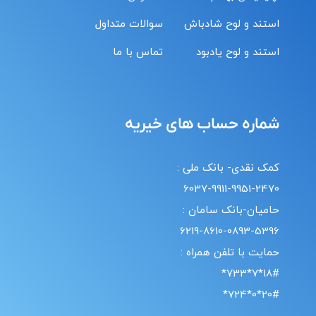
استند و لوح شادباش
سوالات متداول
استند و لوح یادبود
تماس با ما
شماره حساب های خیریه
کمک نقدی- بانک ملی :
6037-9911-9951-2470
حامیان-بانک سامان :
6219-8610-0893-5396
حمایت با تلفن همراه :
18#*7*733*
20#*0*724*