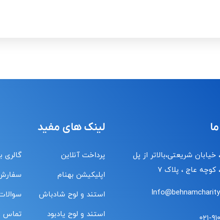
ما
لینک های مفید
 خیابان شریعتی،بالاتر از پل
پرداخت آنلاین
گالری ب
کوچه عاج ، پلاک ۷
اپلیکیشن بهنام
سفارش
Info@behnamcharity.
استند و لوح شادباش
سوالات
استند و لوح یادبود
تماس با
۰۲۱-۹۱