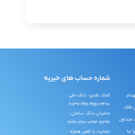
شماره حساب های خیریه
هنام
کمک نقدی- بانک ملی :
6037-9911-9951-2470
 قلک
حامیان-بانک سامان :
 متداول
6219-8610-0893-5396
 ما
حمایت با تلفن همراه :