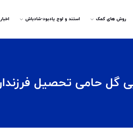
روش های کمک
استند و لوح یادبود-شادباش
اخبار
بی گل حامی تحصیل فرزندان