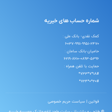
شماره حساب های خیریه
کمک نقدی- بانک ملی :
6037-9911-9951-2470
حامیان-بانک سامان :
6219-8610-0893-5396
حمایت با تلفن همراه :
18#*7*733*
20#*0*724*
قوانین | سیاست حریم خصوصی
© طراحی و پشتیبانی سایت واحد انفورماتیک موسسه خیریه