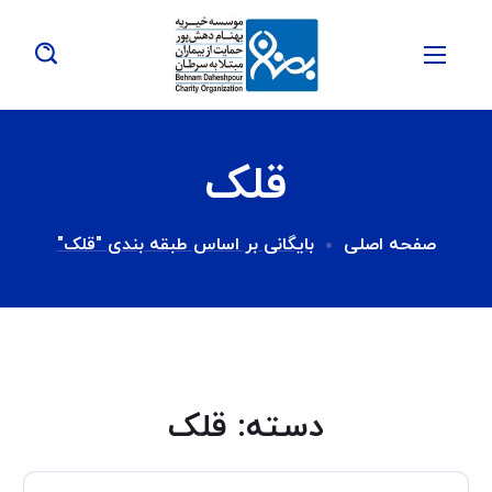
قلک
صفحه اصلی
بایگانی بر اساس طبقه بندی "قلک"
دسته:
قلک